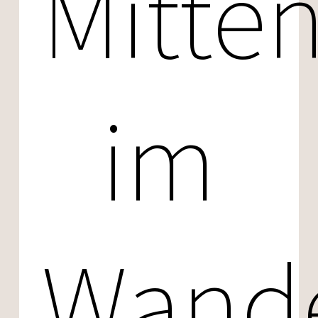
Mitte
im
Wande