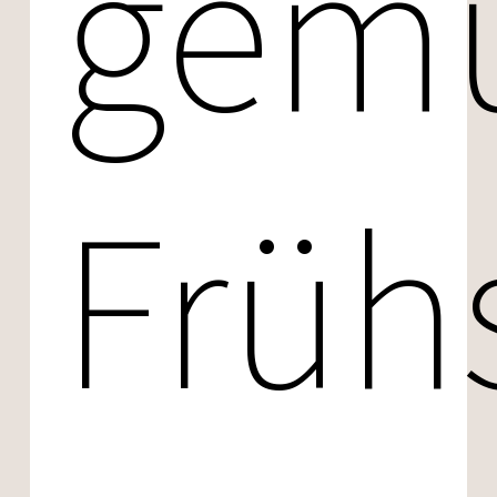
gemü
Früh