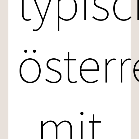
typisc
österr
mit