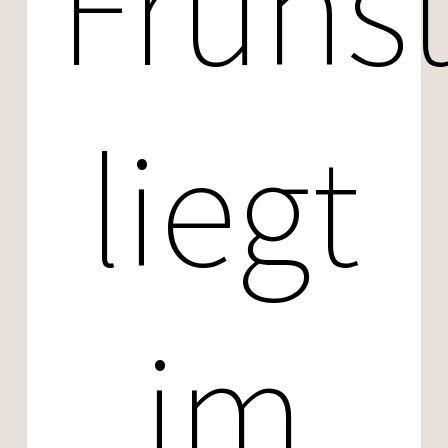
Frühs
liegt
im