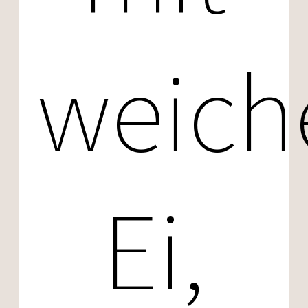
weic
Ei,